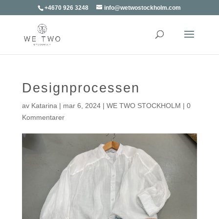
+4670 926 3248
info@wetwostockholm.com
Designprocessen
av
Katarina
|
mar 6, 2024
|
WE TWO STOCKHOLM
|
0
Kommentarer