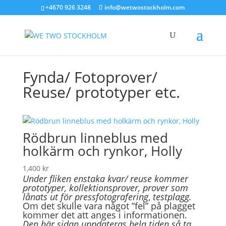
+4670 926 3248
info@wetwostockholm.com
Fynda/ Fotoprover/
Reuse/ prototyper etc.
Rödbrun linneblus med
holkärm och rynkor, Holly
1,400
kr
Under fliken enstaka kvar/ reuse kommer
prototyper, kollektionsprover, prover som
lånats ut för pressfotografering
,
testplagg.
Om det skulle vara något ”fel” på plagget
kommer det att anges i informationen.
Den här sidan uppdateras hela tiden så ta