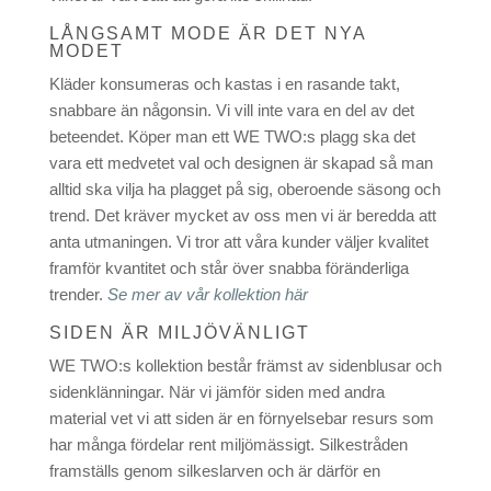
LÅNGSAMT MODE ÄR DET NYA
MODET
Kläder konsumeras och kastas i en rasande takt,
snabbare än någonsin. Vi vill inte vara en del av det
beteendet. Köper man ett WE TWO:s plagg ska det
vara ett medvetet val och designen är skapad så man
alltid ska vilja ha plagget på sig, oberoende säsong och
trend. Det kräver mycket av oss men vi är beredda att
anta utmaningen. Vi tror att våra kunder väljer kvalitet
framför kvantitet och står över snabba föränderliga
trender.
Se mer av vår kollektion här
SIDEN ÄR MILJÖVÄNLIGT
WE TWO:s kollektion består främst av sidenblusar och
sidenklänningar. När vi jämför siden med andra
material vet vi att siden är en förnyelsebar resurs som
har många fördelar rent miljömässigt. Silkestråden
framställs genom silkeslarven och är därför en