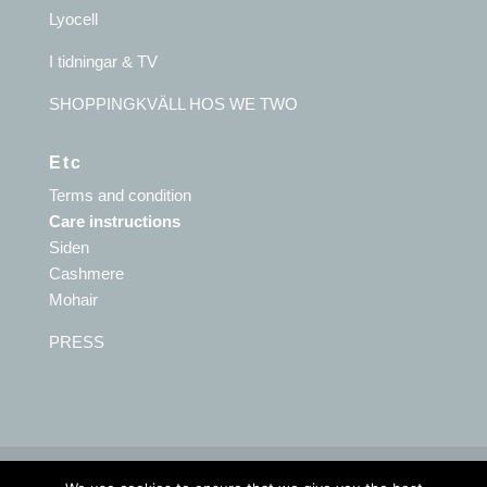
Lyocell
I tidningar & TV
SHOPPINGKVÄLL HOS WE TWO
Etc
Terms and condition
Care instructions
Siden
Cashmere
Mohair
PRESS