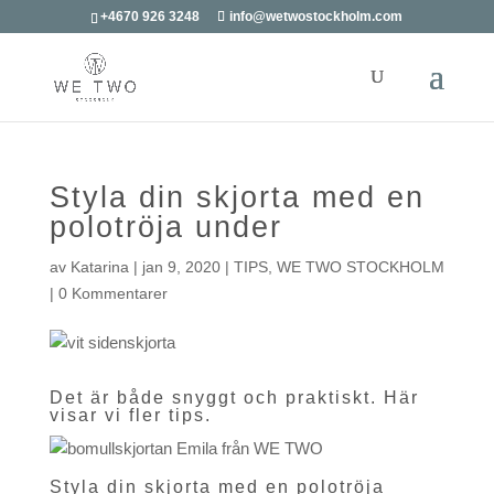
+4670 926 3248
info@wetwostockholm.com
Styla din skjorta med en
polotröja under
av
Katarina
|
jan 9, 2020
|
TIPS
,
WE TWO STOCKHOLM
|
0 Kommentarer
Det är både snyggt och praktiskt. Här
visar vi fler tips.
Styla din skjorta med en polotröja