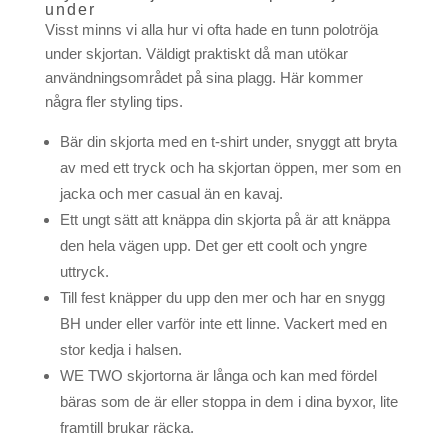
under
Visst minns vi alla hur vi ofta hade en tunn polotröja
under skjortan. Väldigt praktiskt då man utökar
användningsområdet på sina plagg. Här kommer
några fler styling tips.
Bär din skjorta med en t-shirt under, snyggt att bryta
av med ett tryck och ha skjortan öppen, mer som en
jacka och mer casual än en kavaj.
Ett ungt sätt att knäppa din skjorta på är att knäppa
den hela vägen upp. Det ger ett coolt och yngre
uttryck.
Till fest knäpper du upp den mer och har en snygg
BH under eller varför inte ett linne. Vackert med en
stor kedja i halsen.
WE TWO skjortorna är långa och kan med fördel
bäras som de är eller stoppa in dem i dina byxor, lite
framtill brukar räcka.