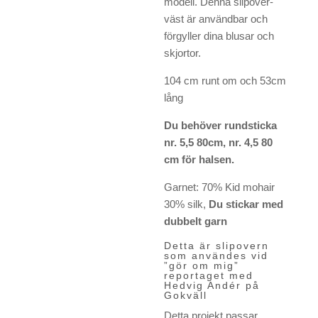
modell. Denna slipover-
väst är användbar och
förgyller dina blusar och
skjortor.
104 cm runt om och 53cm
lång
Du behöver rundsticka
nr. 5,5 80cm, nr. 4,5 80
cm för halsen.
Garnet: 70% Kid mohair
30% silk,
Du stickar med
dubbelt garn
Detta är slipovern
som användes vid
”gör om mig”
reportaget med
Hedvig Andér på
Gokväll
Detta projekt passar