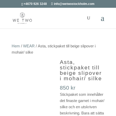
+4670 926 3248
info@wetwostockholm.com
Hem
/
WEAR
/ Asta, stickpaket till beige slipover i
mohair/ silke
Asta,
stickpaket till
beige slipover
i mohair/ silke
850
kr
Stickpaket som innehåller
det finaste garnet i mohair/
silke och en utskriven
beskrivning. Bara att sätta