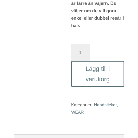
är färre än vajern. Du
väljer om du vill göra
enkel eller dubbel resår i
hals
Asta,
stickpaket
till
Lägg till i
beige
slipover
varukorg
i
mohair/
silke
Kategorier:
Handstickat
,
mängd
WEAR