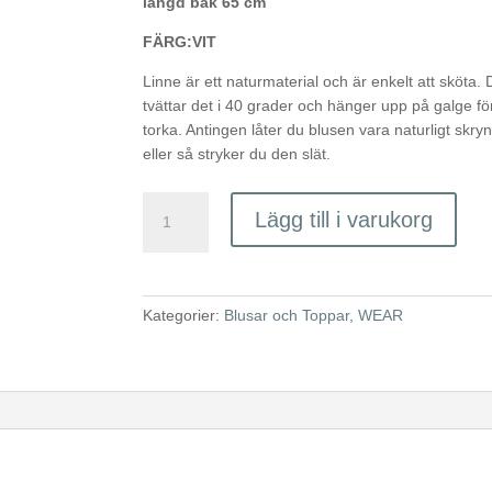
längd bak 65 cm
FÄRG:VIT
Linne är ett naturmaterial och är enkelt att sköta. 
tvättar det i 40 grader och hänger upp på galge för
torka. Antingen låter du blusen vara naturligt skryn
eller så stryker du den slät.
Vit
Lägg till i varukorg
linneblus,
Kitty
mängd
Kategorier:
Blusar och Toppar
,
WEAR