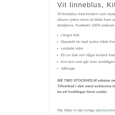
Vit linneblus, Ki
Vit linneblus med kortärm som slut
såsom rynkor emot ok både fram oc
detaljerna. Kvaliteén 100% exklusiv 
Längre bak
Klassiskt ok med rynkor både fram
rundade sidor
65 cm bak och något kortare fra
kort ärm som går över armbågen 
ståkrage
WE TWO STOCKHOLM arbetar med O
Tillverkad i den mest exklusiva l
ha ett hudfärgat linne under.
Här hittar ni vårt övriga
skjortsortim