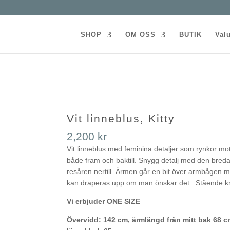
SHOP
OM OSS
BUTIK
Val
Vit linneblus, Kitty
2,200
kr
Vit linneblus med feminina detaljer som rynkor mo
både fram och baktill. Snygg detalj med den bred
resåren nertill. Ärmen går en bit över armbågen 
kan draperas upp om man önskar det. Stående k
Vi erbjuder ONE SIZE
Övervidd: 142 cm, ärmlängd från mitt bak 68 c