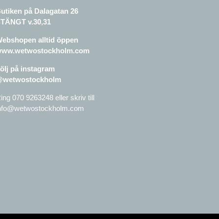
utiken på Dalagatan 26
TÄNGT v.30,31
ebshopen alltid öppen
ww.wetwostockholm.com
ölj på instagram
@wetwostockholm
ing 070 9263248 eller skriv till
nfo@wetwostockholm.com