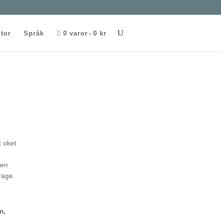
utor
Språk
0 varor
0 kr
t oket
a
men
rage.
m,