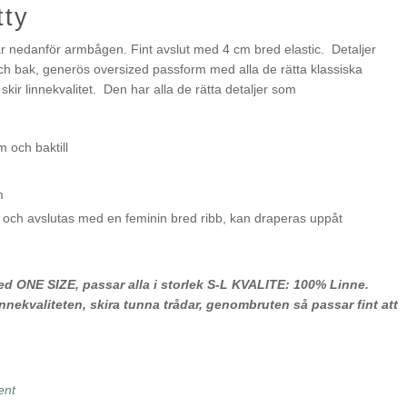
tty
ar nedanför armbågen. Fint avslut med 4 cm bred elastic. Detaljer
h bak, generös oversized passform med alla de rätta klassiska
skir linnekvalitet. Den har alla de rätta detaljer som
 och baktill
m
och avslutas med en feminin bred ribb, kan draperas uppåt
NE SIZE, passar alla i storlek S-L KVALITE: 100% Linne.
innekvaliteten, skira tunna trådar, genombruten så passar fint att
ent