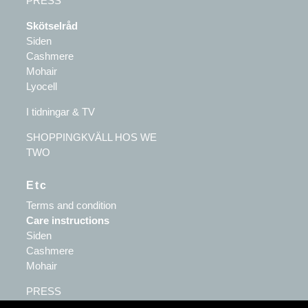
PRESS
Skötselråd
Siden
Cashmere
Mohair
Lyocell
I tidningar & TV
SHOPPINGKVÄLL HOS WE
TWO
Etc
Terms and condition
Care instructions
Siden
Cashmere
Mohair
PRESS