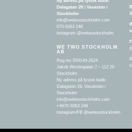
Ny adress på fysisk butik-
B
Dalagatan 26 i Vasastan i
S
Stockholm
info@wetwostockholm.com
W
070-9263 248
w
instagram @wetwostockholm
F
WE TWO STOCKHOLM
AB
R
Reg no: 559149-2524
i
Jakob Westingatan 7 – 112 20
Stockholm
Ny adress på fysisk butik-
Dalagatan 26, Vasatstan i
Stockholm
info@wetwostockholm.com
+4670-9263 248
instagram/FB @wetwostockholm