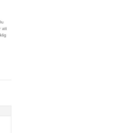
Du
 att
klig